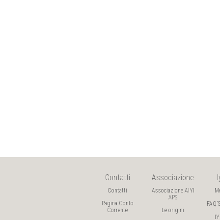
Contatti
Associazione
Contatti
Associazione AIYI
M
APS
Pagina Conto
FAQ'
Corrente
Le origini
I