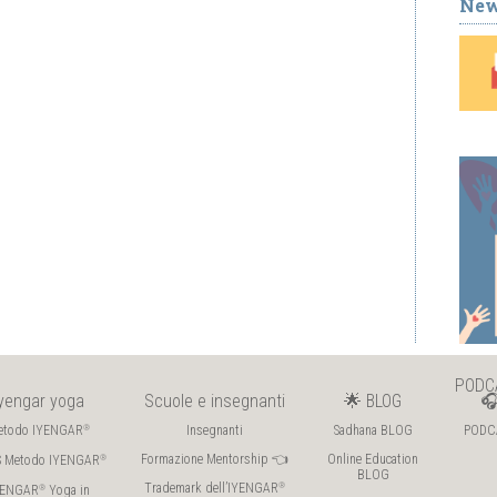
New
PODC
Iyengar yoga
Scuole e insegnanti
🌟 BLOG

etodo IYENGAR
Insegnanti
Sadhana BLOG
PODC
®
Formazione Mentorship 👈
Online Education
S Metodo IYENGAR
®
BLOG
Trademark dell’IYENGAR
®
YENGAR
Yoga in
®