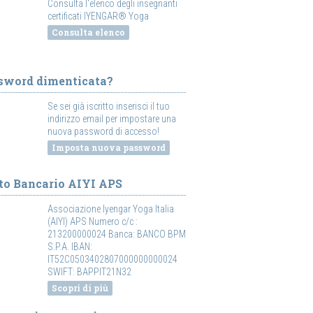
Consulta l'elenco degli insegnanti
certificati IYENGAR® Yoga
Consulta elenco
sword dimenticata?
Se sei già iscritto inserisci il tuo
indirizzo email per impostare una
nuova password di accesso!
Imposta nuova password
to Bancario AIYI APS
Associazione Iyengar Yoga Italia
(AIYI) APS Numero c/c :
213200000024 Banca: BANCO BPM
S.P.A. IBAN:
IT52C0503402807000000000024
SWIFT: BAPPIT21N32
Scopri di più