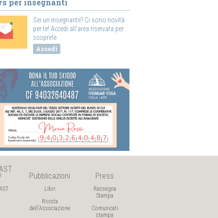
s per insegnanti
Sei un insegnante? Ci sono novità
per te! Accedi all'area riservata per
scoprirle
Accedi
AST

Pubblicazioni
Press
AST
Libri
Rassegna
Stampa
Rivista
dell'Associazione
Comunicati
stampa