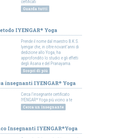
certificati
Guarda tutti
Metodo IYENGAR
Yoga
®
Prende il nome dal maestro B.K.S.
Iyengar che, in oltre novant'anni di
dedizione allo Yoga, ha
approfondito lo studio e gli effetti
degli Asana e del Pranayama.
Scopri di più
ca insegnanti IYENGAR
Yoga
®
Cerca l'insegnante certificato
IYENGAR
Yoga più vicino a te
®
Cerca un insegnante
nco Insegnanti IYENGAR
Yoga
®