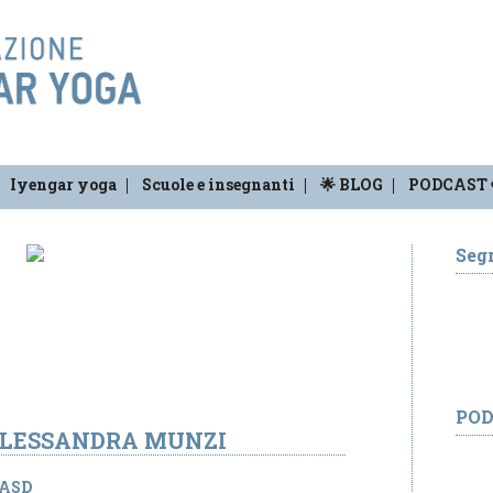
Iyengar yoga
Scuole e insegnanti
🌟 BLOG
PODCAST 
Segr
PO
ALESSANDRA MUNZI
 ASD