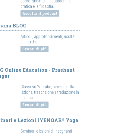
approfondimenti riguardanti la
pratica e la filosofia.
Ascolta il podcast
hana BLOG
Articoli, approfondimenti, risultati
di ricerche
Scopri di più
G Online Education - Prashant
ngar
Classi su Youtube, sinossi della
lezione, trascrizione e traduzione in
italiano.
Scopri di più
inari e Lezioni IYENGAR
Yoga
®
Seminari e lezioni di insegnanti