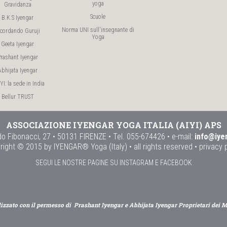
yoga
Gravidanza
Scuole
B.K.S Iyengar
Norma UNI sull'insegnante di
icordando Guruji
Yoga
Geeta Iyengar
rashant Iyengar
Abhijata Iyengar
I: la sede in India
Bellur TRUST
ASSOCIAZIONE IYENGAR YOGA ITALIA (AIYI) APS
o Fibonacci, 27 • 50131 FIRENZE • Tel. 055-674426 • e-mail:
info@iye
right © 2015 by IYENGAR® Yoga (Italy) • all rights reserved •
privacy 
SEGUI LE NOSTRE PAGINE SU INSTAGRAM E FACEBOOK
lizzato con il permesso di Prashant Iyengar e Abhijata Iyengar Proprietari dei 