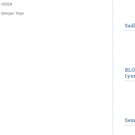
 • 00126
o Iyengar Yoga
Sad
BLO
Iye
Sem