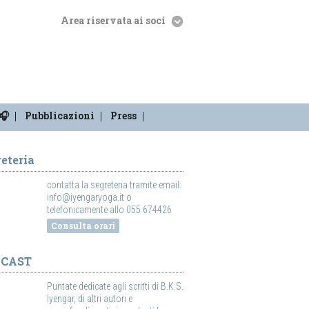
Area riservata ai soci
🎧
Pubblicazioni
Press
eteria
contatta la segreteria tramite email:
info@iyengaryoga.it o
telefonicamente allo 055 674426
Consulta orari
DCAST
Puntate dedicate agli scritti di B.K.S.
Iyengar, di altri autori e