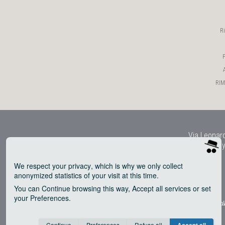
R
P
RIMY
Via Leonard
Copy
We respect your privacy
, which is why we only collect
anonymized statistics of your visit at this time.
You can
Continue
browsing this way,
Accept all
services or set
your
Preferences
.
® uti
Consent cookie
learn more
Continue
Preferences
Refuse all