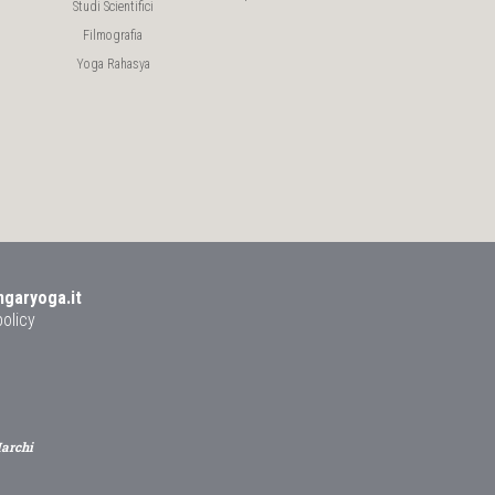
Studi Scientifici
Filmografia
Yoga Rahasya
ngaryoga.it
policy
Marchi