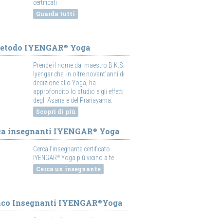
certificati
Guarda tutti
Metodo IYENGAR
Yoga
®
Prende il nome dal maestro B.K.S.
Iyengar che, in oltre novant'anni di
dedizione allo Yoga, ha
approfondito lo studio e gli effetti
degli Asana e del Pranayama.
Scopri di più
ca insegnanti IYENGAR
Yoga
®
Cerca l'insegnante certificato
IYENGAR
Yoga più vicino a te
®
Cerca un insegnante
nco Insegnanti IYENGAR
Yoga
®