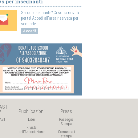
s per insegnanti
Sei un insegnante? Ci sono novità
per te! Accedi all'area riservata per
scoprirle
Accedi
AST

Pubblicazioni
Press
AST
Libri
Rassegna
Stampa
Rivista
dell'Associazione
Comunicati
stampa