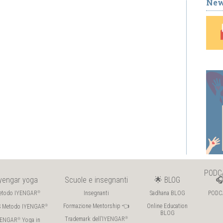
New
PODC
Iyengar yoga
Scuole e insegnanti
🌟 BLOG

etodo IYENGAR
Insegnanti
Sadhana BLOG
PODC
®
Formazione Mentorship 👈
Online Education
S Metodo IYENGAR
®
BLOG
Trademark dell’IYENGAR
®
YENGAR
Yoga in
®