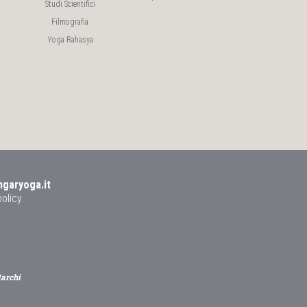
Studi Scientifici
Filmografia
Yoga Rahasya
ngaryoga.it
policy
Marchi