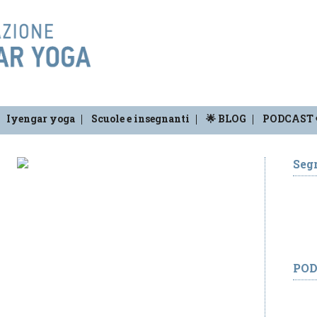
Iyengar yoga
Scuole e insegnanti
🌟 BLOG
PODCAST 
Segr
PO