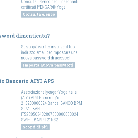
Consulta l'elenco degli insegnanti
certificati IYENGAR® Yoga
Consulta elenco
sword dimenticata?
Se sei già iscritto inserisci il tuo
indirizzo email per impostare una
nuova password di accesso!
Imposta nuova password
to Bancario AIYI APS
Associazione Iyengar Yoga Italia
(AIYI) APS Numero c/c :
213200000024 Banca: BANCO BPM
S.P.A. IBAN:
IT52C0503402807000000000024
SWIFT: BAPPIT21N32
Scopri di più