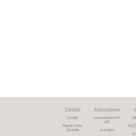
Contatti
Associazione
Contatti
Associazione AIYI
M
APS
Pagina Conto
FAQ'
Corrente
Le origini
I