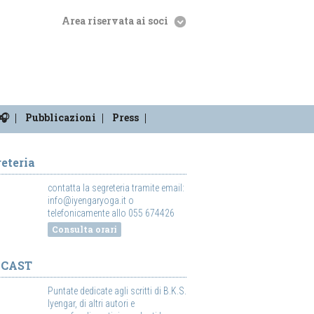
Area riservata ai soci
🎧
Pubblicazioni
Press
eteria
contatta la segreteria tramite email:
info@iyengaryoga.it o
telefonicamente allo 055 674426
Consulta orari
DCAST
Puntate dedicate agli scritti di B.K.S.
Iyengar, di altri autori e