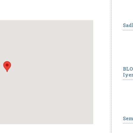
Sad
BLO
Iye
Sem