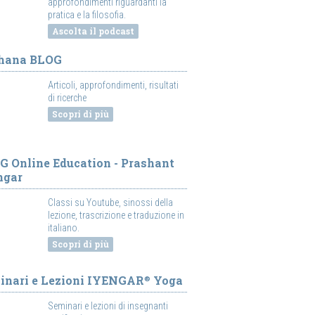
approfondimenti riguardanti la
pratica e la filosofia.
Ascolta il podcast
hana BLOG
Articoli, approfondimenti, risultati
di ricerche
Scopri di più
G Online Education - Prashant
ngar
Classi su Youtube, sinossi della
lezione, trascrizione e traduzione in
italiano.
Scopri di più
inari e Lezioni IYENGAR
Yoga
®
Seminari e lezioni di insegnanti