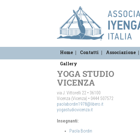
Home
Contatti
Associazione
Gallery
YOGA STUDIO
VICENZA
via J. Vittorelli 22 • 36100
Vicenza (Vicenza) • 0444 507572
paolabordin1978@libero.it
yogastudiovicenza.it
Insegnanti:
Paola Bordin