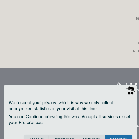
R
P
RIMY
Via Leonard
Copy
We respect your privacy
, which is why we only collect
anonymized statistics of your visit at this time.
You can
Continue
browsing this way,
Accept all
services or set
your
Preferences
.
® uti
Consent cookie
learn more
Continue
Preferences
Refuse all