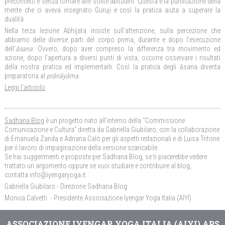
preconcetti e senza tornare alle solite abitudini. Questa è la purificazione della
mente che ci aveva insegnato Guruji e così la pratica aiuta a superare la
dualità.
Nella terza lezione Abhijata insiste sull’attenzione, sulla percezione che
abbiamo delle diverse parti del corpo prima, durante e dopo l’esecuzione
dell’
āsana
. Ovvero, dopo aver compreso la differenza tra movimento ed
azione, dopo l’apertura a diversi punti di vista, occorre osservare i risultati
della nostra pratica ed implementarli. Così la pratica degli āsana diventa
preparatoria al
pr
ā
n
ā
y
ā
ma.
Leggi l'articolo
Sadhana Blog
è un progetto nato all’interno della “Commissione
Comunicazione e Cultura” diretta da Gabriella Giubilaro, con la collaborazione
di Emanuela Zanda e Adriana Calò per gli aspetti redazionali e di Luisa Tritone
per il lavoro di impaginazione della versione scaricabile.
Se hai suggerimenti e proposte per Sadhana Blog, se ti piacerebbe vedere
trattato un argomento oppure se vuoi studiare e contribuire al blog,
contatta info@iyengaryoga.it
Gabriella Giubilaro - Direzione Sadhana Blog
Monica Calvetti - Presidente Associazione Iyengar Yoga Italia (AIYI)
ASSOCIAZIONE IYENGAR YOGA ITALIA (AIYI) APS