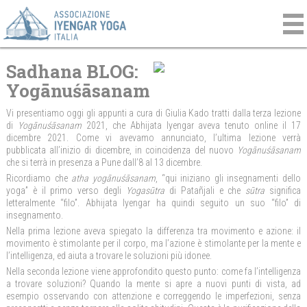
Sadhana BLOG:
Yogānuśāsanam
Vi presentiamo oggi gli appunti a cura di Giulia Kado tratti dalla terza lezione
di
Yogānuśāsanam
2021, che Abhijata Iyengar aveva tenuto online il 17
dicembre 2021. Come vi avevamo annunciato, l’ultima lezione verrà
pubblicata all’inizio di dicembre, in coincidenza del nuovo
Yogānuśāsanam
che si terrà in presenza a Pune dall’8 al 13 dicembre.
Ricordiamo che
atha yogānuśāsanam
, “qui iniziano gli insegnamenti dello
yoga” è il primo verso degli
Yogasūtra
di Patañjali e che
sūtra
significa
letteralmente “filo”. Abhijata Iyengar ha quindi seguito un suo “filo” di
insegnamento.
Nella prima lezione aveva spiegato la differenza tra movimento e azione: il
movimento è stimolante per il corpo, ma l’azione è stimolante per la mente e
l’intelligenza, ed aiuta a trovare le soluzioni più idonee.
Nella seconda lezione viene approfondito questo punto: come fa l’intelligenza
a trovare soluzioni? Quando la mente si apre a nuovi punti di vista, ad
esempio osservando con attenzione e correggendo le imperfezioni, senza