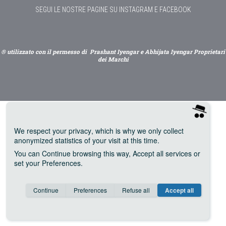
SEGUI LE NOSTRE PAGINE SU INSTAGRAM E FACEBOOK
® utilizzato con il permesso di Prashant Iyengar e Abhijata Iyengar Proprietari
dei Marchi
We respect your privacy
, which is why we only collect
anonymized statistics of your visit at this time.
You can
Continue
browsing this way,
Accept all
services or
set your
Preferences
.
Consent cookie
learn more
Continue
Preferences
Refuse all
Accept all
Save
Anonymous
Invisible
Google Analytics (IP anonymization)
about