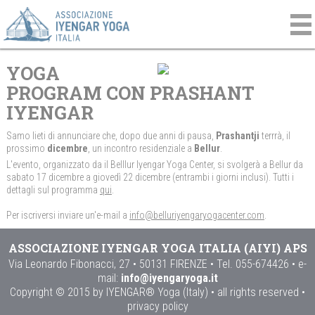
YOGA
PROGRAM CON PRASHANT
IYENGAR
Samo lieti di annunciare che, dopo due anni di pausa,
Prashantji
terrrà, il
prossimo
dicembre
, un incontro residenziale a
Bellur
.
L'evento, organizzato da il Belllur Iyengar Yoga Center, si svolgerà a Bellur da
sabato 17 dicembre a giovedì 22 dicembre (entrambi i giorni inclusi). Tutti i
dettagli sul programma
qui
.
Per iscriversi inviare un'e-mail a
info@belluriyengaryogacenter.com
.
ASSOCIAZIONE IYENGAR YOGA ITALIA (AIYI) APS
Via Leonardo Fibonacci, 27 • 50131 FIRENZE • Tel. 055-674426 • e-
mail:
info@iyengaryoga.it
Copyright © 2015 by IYENGAR® Yoga (Italy) • all rights reserved •
privacy policy