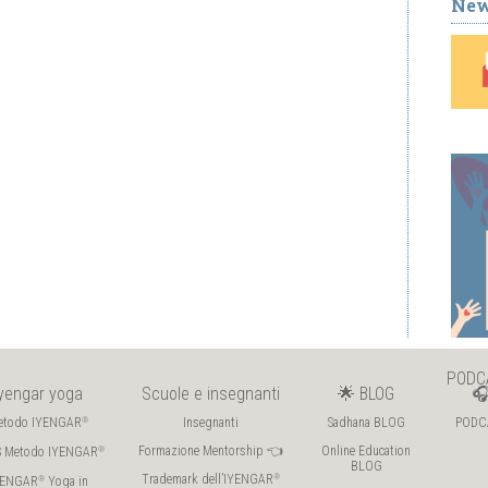
New
PODC
Iyengar yoga
Scuole e insegnanti
🌟 BLOG

etodo IYENGAR
Insegnanti
Sadhana BLOG
PODC
®
Formazione Mentorship 👈
Online Education
S Metodo IYENGAR
®
BLOG
Trademark dell’IYENGAR
®
YENGAR
Yoga in
®