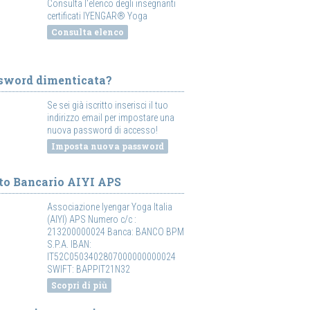
Consulta l'elenco degli insegnanti
certificati IYENGAR® Yoga
Consulta elenco
sword dimenticata?
Se sei già iscritto inserisci il tuo
indirizzo email per impostare una
nuova password di accesso!
Imposta nuova password
to Bancario AIYI APS
Associazione Iyengar Yoga Italia
(AIYI) APS Numero c/c :
213200000024 Banca: BANCO BPM
S.P.A. IBAN:
IT52C0503402807000000000024
SWIFT: BAPPIT21N32
Scopri di più