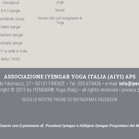
yoga
Gravidanza
Scuole
B.K.S Iyengar
Norma UNI sull'insegnante di
icordando Guruji
Yoga
Geeta Iyengar
rashant Iyengar
Abhijata Iyengar
I: la sede in India
Bellur TRUST
ASSOCIAZIONE IYENGAR YOGA ITALIA (AIYI) APS
o Fibonacci, 27 • 50131 FIRENZE • Tel. 055-674426 • e-mail:
info@iye
right © 2015 by IYENGAR® Yoga (Italy) • all rights reserved •
privacy 
SEGUI LE NOSTRE PAGINE SU INSTAGRAM E FACEBOOK
lizzato con il permesso di Prashant Iyengar e Abhijata Iyengar Proprietari dei 