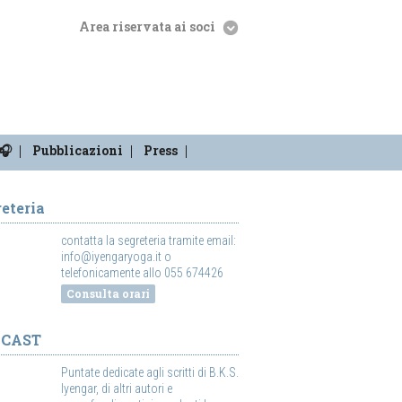
Area riservata ai soci
🎧
Pubblicazioni
Press
eteria
contatta la segreteria tramite email:
info@iyengaryoga.it o
telefonicamente allo 055 674426
Consulta orari
DCAST
Puntate dedicate agli scritti di B.K.S.
Iyengar, di altri autori e