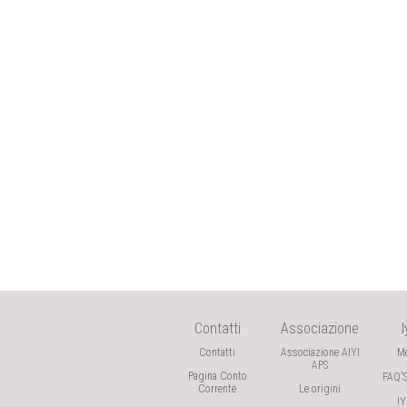
Contatti
Associazione
Contatti
Associazione AIYI
M
APS
Pagina Conto
FAQ'
Corrente
Le origini
I