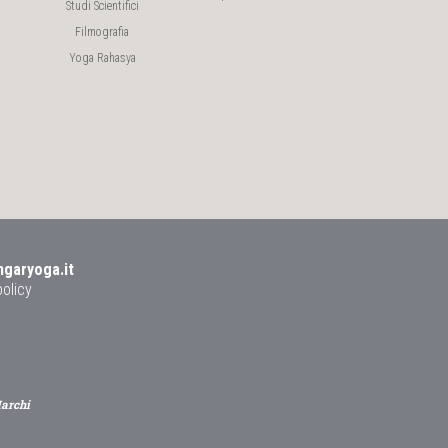
Studi Scientifici
Filmografia
Yoga Rahasya
ngaryoga.it
policy
Marchi