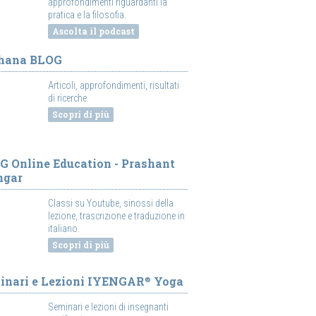
approfondimenti riguardanti la
pratica e la filosofia.
Ascolta il podcast
hana BLOG
Articoli, approfondimenti, risultati
di ricerche
Scopri di più
G Online Education - Prashant
ngar
Classi su Youtube, sinossi della
lezione, trascrizione e traduzione in
italiano.
Scopri di più
inari e Lezioni IYENGAR
Yoga
®
Seminari e lezioni di insegnanti