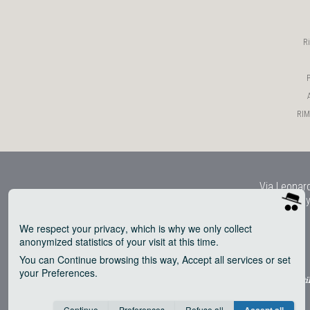
R
P
RIMY
Via Leonard
Copy
We respect your privacy
, which is why we only collect
anonymized statistics of your visit at this time.
You can
Continue
browsing this way,
Accept all
services or set
your
Preferences
.
® uti
Consent cookie
learn more
Continue
Preferences
Refuse all