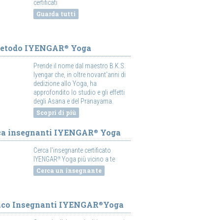
certificati
Guarda tutti
Metodo IYENGAR
Yoga
®
Prende il nome dal maestro B.K.S.
Iyengar che, in oltre novant'anni di
dedizione allo Yoga, ha
approfondito lo studio e gli effetti
degli Asana e del Pranayama.
Scopri di più
ca insegnanti IYENGAR
Yoga
®
Cerca l'insegnante certificato
IYENGAR
Yoga più vicino a te
®
Cerca un insegnante
nco Insegnanti IYENGAR
Yoga
®