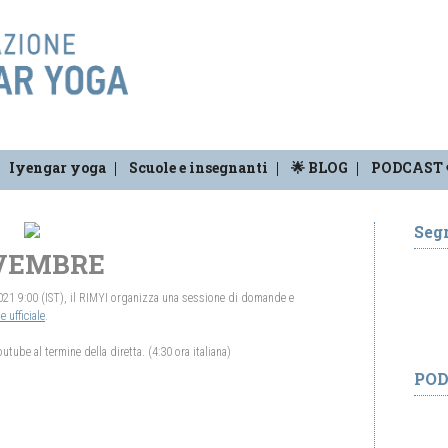
Iyengar yoga
Scuole e insegnanti
🌟 BLOG
PODCAST 
Segr
OVEMBRE
2021 9:00 (IST), il RIMYI organizza una sessione di domande e
 ufficiale
.
tube al termine della diretta. (4:30 ora italiana)
PO