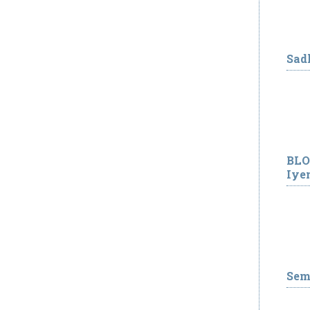
Sad
BLO
Iye
Sem