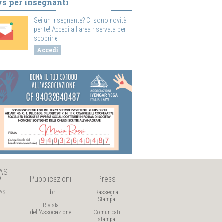
s per insegnanti
Sei un insegnante? Ci sono novità
per te! Accedi all'area riservata per
scoprirle
Accedi
AST

Pubblicazioni
Press
AST
Libri
Rassegna
Stampa
Rivista
dell'Associazione
Comunicati
stampa