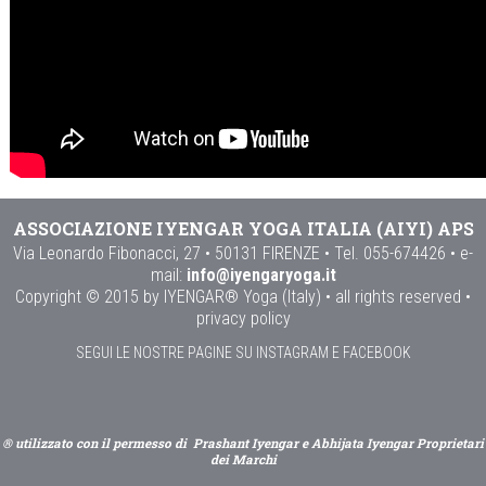
ASSOCIAZIONE IYENGAR YOGA ITALIA (AIYI) APS
Via Leonardo Fibonacci, 27 • 50131 FIRENZE • Tel. 055-674426 • e-
mail:
info@iyengaryoga.it
Copyright © 2015 by IYENGAR® Yoga (Italy) • all rights reserved •
privacy policy
SEGUI LE NOSTRE PAGINE SU INSTAGRAM E FACEBOOK
® utilizzato con il permesso di Prashant Iyengar e Abhijata Iyengar Proprietari
dei Marchi