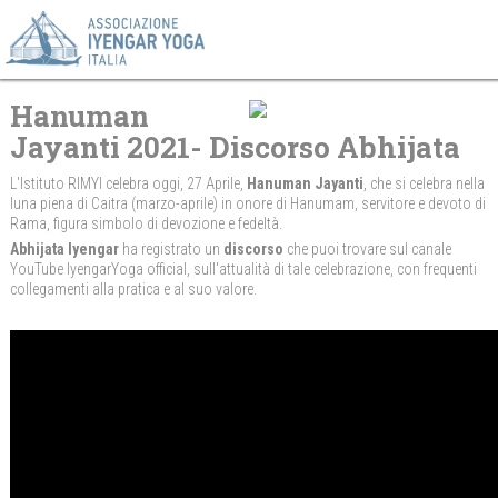
Hanuman
Jayanti 2021- Discorso Abhijata
L'Istituto RIMYI celebra oggi, 27 Aprile,
Hanuman Jayanti
, che si celebra nella
luna piena di Caitra (marzo-aprile) in onore di Hanumam, servitore e devoto di
Rama, figura simbolo di devozione e fedeltà.
Abhijata Iyengar
ha registrato un
discorso
che puoi trovare sul canale
YouTube
IyengarYoga official,
sull'attualità di tale celebrazione, con frequenti
collegamenti alla pratica e al suo valore.